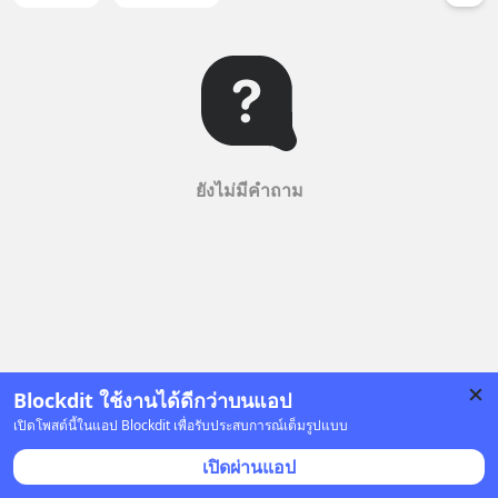
ยังไม่มีคำถาม
Blockdit ใช้งานได้ดีกว่าบนแอป
เปิดโพสต์นี้ในแอป Blockdit เพื่อรับประสบการณ์เต็มรูปแบบ
เปิดผ่านแอป