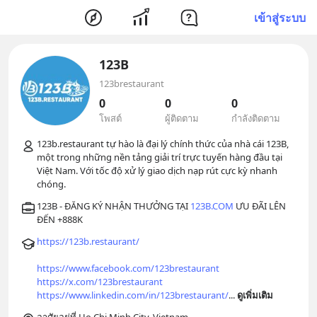
เข้าสู่ระบบ
123B
123brestaurant
0
0
0
โพสต์
ผู้ติดตาม
กำลังติดตาม
123b.restaurant tự hào là đại lý chính thức của nhà cái 123B, 
một trong những nền tảng giải trí trực tuyến hàng đầu tại 
Việt Nam. Với tốc độ xử lý giao dịch nạp rút cực kỳ nhanh 
123B - ĐĂNG KÝ NHẬN THƯỞNG TẠI 
123B.COM
 ƯU ĐÃI LÊN 
https://123b.restaurant/
https://www.facebook.com/123brestaurant
https://x.com/123brestaurant
https://www.linkedin.com/in/123brestaurant/
... 
ดูเพิ่มเติม