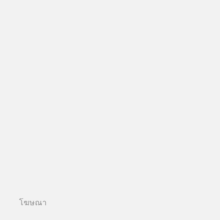
โฆษณา