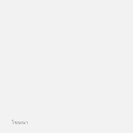
โฆษณา