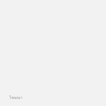
โฆษณา