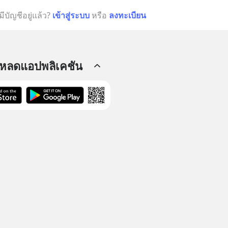
มีบัญชีอยู่แล้ว?
เข้าสู่ระบบ
หรือ
ลงทะเบียน
โหลดแอปพลิเคชัน