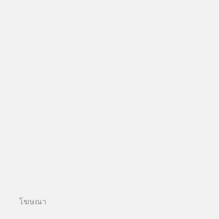
โฆษณา