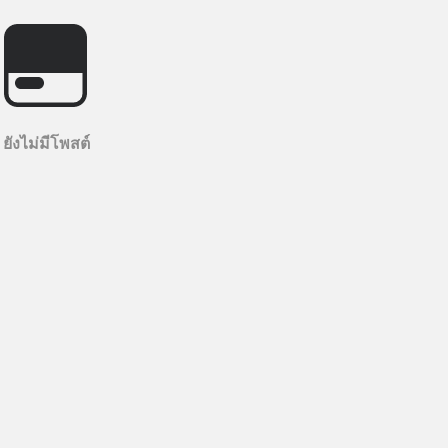
ยังไม่มีโพสต์