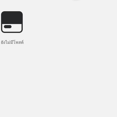
ยังไม่มีโพสต์