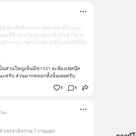
รู้เกี่ยวกับฟันปลอม Feimuko ที่โฆษณา
ลอมที่ทำจากวัสดุธรรมชาติ ปรับตัวได้เอง
ไม่รำคาญ ราคาไม่แพง ว่ามีคุณสมบัติดีดัง
ส่วนใหญ่เห็นมีข่าวว่า จะฟ้องเฟสบุ๊ค 
ค นะครับ ส่วนมากหลอกทั้งนั้นเลยครับ
1
1
อบโลก
ับลำเจรจาอิหร่าน ? วานบอก