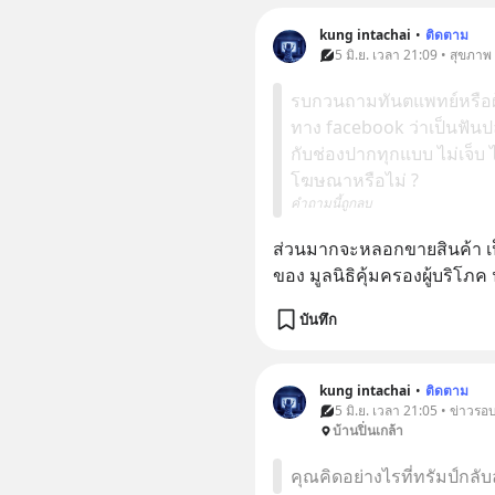
kung intachai
•
ติดตาม
5 มิ.ย. เวลา 21:09 • สุขภาพ
รบกวนถามทันตแพทย์หรือผู้
ทาง facebook ว่าเป็นฟันป
กับช่องปากทุกแบบ ไม่เจ็บ 
โฆษณาหรือไม่ ?
คำถามนี้ถูกลบ
ส่วนมากจะหลอกขายสินค้า เป็น
ของ มูลนิธิคุ้มครองผู้บริโภ
บันทึก
kung intachai
•
ติดตาม
5 มิ.ย. เวลา 21:05 • ข่าวร
บ้านปิ่นเกล้า
คุณคิดอย่างไรที่ทรัมป์กล