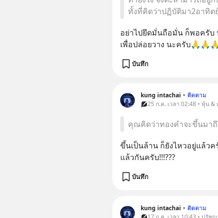
ทั้งที่คิดว่าปฏิบัติมา2อาท
อย่าไปยึดมั่นถือมั่น ก็พอครับ
เพื่อปล่อยวาง นะครับ🙏🙏
บันทึก
kung intachai
•
ติดตาม
25 ก.ค. เวลา 02:48 • หุ้น &
คุณคิดว่าทองคำจะขึ้นมาถึ
ขึ้นเป็นล้าน ก็ยังไหวอยู่แล้ว
แล้วกันครับ!!!???
บันทึก
kung intachai
•
ติดตาม
17 ก.ค. เวลา 10:43 • ปรัชญ