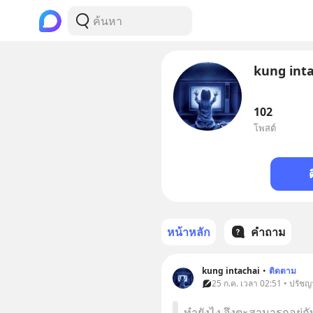
kung int
102
โพสต์
หน้าหลัก
คำถาม
kung intachai
•
ติดตาม
25 ก.ค. เวลา 02:51 • ปรัชญ
ทำยังไง จึงตะสามารถอยู่กั