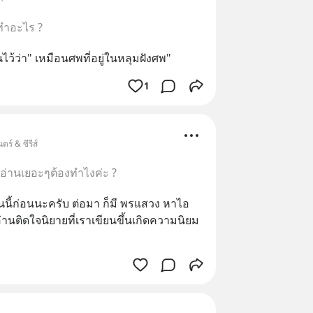
ทำอะไร ?
นไว้ว่า" เหมือนศพที่อยู่ในหลุมฝังศพ"
1
ร์ & ซีรีส์
อ่านเยอะๆต้องทำไงค่ะ ?
นนี้ก่อนนะครับ ต่อมา ก็มี พรแสวง หาไอ
านติดใจนิยายที่เราเขียนขึ้นเกิดความนิยม