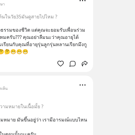
กษา
.ต้นในวัย35มันดูสายไปไหม ?
สัจธรรมของชีวิต แต่คุณจะยอมรับเพื่อนร่วม
หมครับ??? คุณอย่าลืมนะว่าคุณอายุได้
รียนกับคุณที่อายุรุ่นลูกรุ่นหลานเรียกมึงกู
🤔🤔😁😁😁
ดเห็น
ามหมายในเนื้อมั้ย ?
มหมาย มันขึ้นอยู่ว่า เรามีอารมณ์แบบไหน
ณ์ในตอนนั้นนะครับ