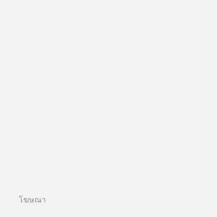
โฆษณา