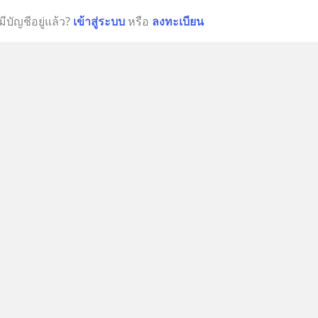
มีบัญชีอยู่แล้ว?
เข้าสู่ระบบ
หรือ
ลงทะเบียน