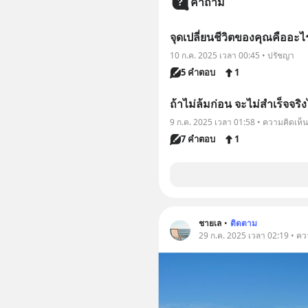
คำถาม
จุดเปลี่ยนชีวิตของคุณคืออะไ
10 ก.ค. 2025 เวลา 00:45 • ปรัชญา
5 คำตอบ
1
ถ้าไม่ล้มก่อน จะไม่สำเร็จจริ
9 ก.ค. 2025 เวลา 01:58 • ความคิดเห็น
7 คำตอบ
1
ชายเล
•
ติดตาม
29 ก.ค. 2025 เวลา 02:19 • คว