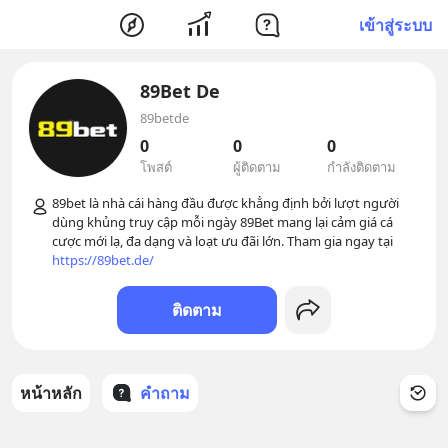
เข้าสู่ระบบ
89Bet De
89betde
0
0
0
โพสต์
ผู้ติดตาม
กำลังติดตาม
89bet là nhà cái hàng đầu được khẳng định bởi lượt người 
dùng khủng truy cập mỗi ngày 89Bet mang lại cảm giá cá 
cược mới lạ, đa dạng và loạt ưu đãi lớn. Tham gia ngay tại 
https://89bet.de/
ติดตาม
หน้าหลัก
คำถาม