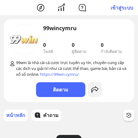
เข้าสู่ระบบ
99wincymru
0
0
0
โพสต์
ผู้ติดตาม
กำลังติดตาม
99win là nhà cái cá cược trực tuyến uy tín, chuyên cung cấp 
các dịch vụ giải trí như cá cược thể thao, game bài, bắn cá và 
xổ số online. 
https://99win.cymru/
ติดตาม
หน้าหลัก
คำถาม