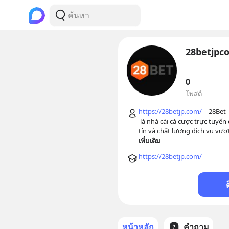
28betjpc
0
โพสต์
https://28betjp.com/
  - 28Bet

 là nhà cái cá cược trực tuyến được nhiều người chơi lựa chọn nhờ sự uy 

tín và chất lượng dịch vụ vượ
เพิ่มเติม
https://28betjp.com/
หน้าหลัก
คำถาม