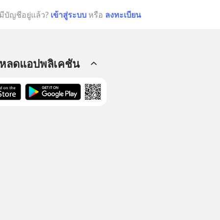
มีบัญชีอยู่แล้ว?
เข้าสู่ระบบ
หรือ
ลงทะเบียน
โหลดแอปพลิเคชัน