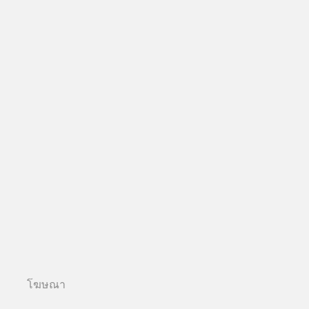
โฆษณา