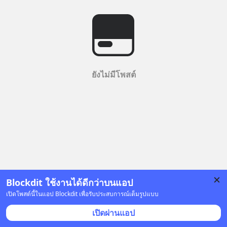
ยังไม่มีโพสต์
Blockdit ใช้งานได้ดีกว่าบนแอป
เปิดโพสต์นี้ในแอป Blockdit เพื่อรับประสบการณ์เต็มรูปแบบ
เปิดผ่านแอป