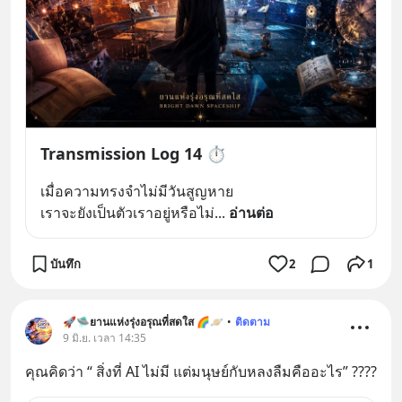
Transmission Log 14 ⏱️
เมื่อความทรงจำไม่มีวันสูญหาย
เราจะยังเป็นตัวเราอยู่หรือไม่
... 
อ่านต่อ
บันทึก
2
1
🚀🛸ยานแห่งรุ่งอรุณที่สดใส 🌈🪐
•
ติดตาม
9 มิ.ย. เวลา 14:35
คุณคิดว่า “ สิ่งที่ AI ไม่มี แต่มนุษย์กับหลงลืมคืออะไร” ????