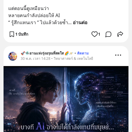
แต่ตอนนี้ดูเหมือนว่า
หลายคนกำลังปล่อยให้ AI
“ รู้สึกแทนเรา ” ไปแล้วด้วยซ้ำ
... 
อ่านต่อ
1 บันทึก
1
🚀🛸ยานแห่งรุ่งอรุณที่สดใส 🌈🪐
•
ติดตาม
30 พ.ค. เวลา 14:28 • วิทยาศาสตร์ & เทคโนโลยี