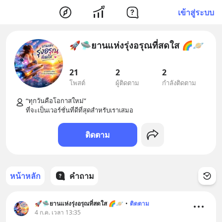
เข้าสู่ระบบ
🚀🛸ยานแห่งรุ่งอรุณที่สดใส 🌈🪐
21
2
2
โพสต์
ผู้ติดตาม
กำลังติดตาม
“ทุกวันคือโอกาสใหม่”

ติดตาม
หน้าหลัก
คำถาม
🚀🛸ยานแห่งรุ่งอรุณที่สดใส 🌈🪐
•
ติดตาม
4 ก.ค. เวลา 13:35