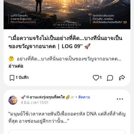
“เมื่อความจริงไม่เป็นอย่างที่คิด…บางทีนั่นอาจเป็น
ของขวัญจากอนาคต | LOG 09” 🚀
🤔  อย่างที่คิด…บางทีนั่นอาจเป็นของขวัญจากอนาคต
... 
อ่านต่อ
1 บันทึก
1
🚀🛸ยานแห่งรุ่งอรุณที่สดใส 🌈🪐
•
ติดตาม
4 มิ.ย. เวลา 15:01
“มนุษย์ใช้เวลาหลายพันปีเพื่อถอดรหัส DNA แต่สิ่งที่สำคัญ
ที่สุด อาจซ่อนอยู่ลึกกว่านั้น…”