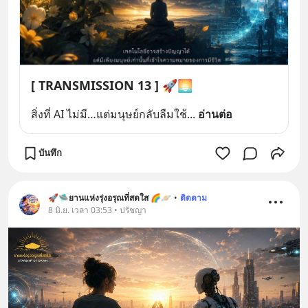
[ TRANSMISSION 13 ] 🚀🌅
สิ่งที่ AI ไม่มี…แต่มนุษย์กลับลืมใช้
... 
อ่านต่อ
บันทึก
🚀🛸ยานแห่งรุ่งอรุณที่สดใส 🌈🪐
•
ติดตาม
8 มิ.ย. เวลา 03:53 • ปรัชญา