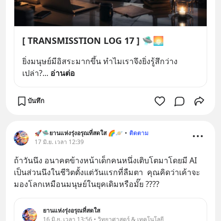
[ TRANSMISSTION LOG 17 ] 🛸🌅
ยิ่งมนุษย์มีอิสระมากขึ้น ทำไมเราจึงยิ่งรู้สึกว่าง
เปล่า?
... 
อ่านต่อ
บันทึก
🚀🛸ยานแห่งรุ่งอรุณที่สดใส 🌈🪐
•
ติดตาม
17 มิ.ย. เวลา 12:39
ถ้าวันนึง อนาคตข้างหน้าเด็กคนหนึ่งเติบโตมาโดยมี AI 
เป็นส่วนนึงในชีวิตตั้งแต่วันแรกที่ลืมตา  คุณคิดว่าเค้าจะ
มองโลกเหมือนมนุษย์ในยุคเดิมหรือมั๊ย ????
ยานแห่งรุ่งอรุณที่สดใส
16 มิ.ย. เวลา 13:56 • วิทยาศาสตร์ & เทคโนโลยี