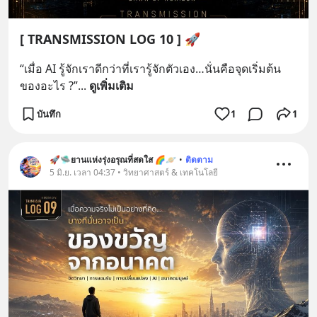
[ TRANSMISSION LOG 10 ] 🚀
“เมื่อ AI รู้จักเราดีกว่าที่เรารู้จักตัวเอง…นั่นคือจุดเริ่มต้น
ของอะไร ?”
... 
ดูเพิ่มเติม
บันทึก
1
1
🚀🛸ยานแห่งรุ่งอรุณที่สดใส 🌈🪐
•
ติดตาม
5 มิ.ย. เวลา 04:37 • วิทยาศาสตร์ & เทคโนโลยี