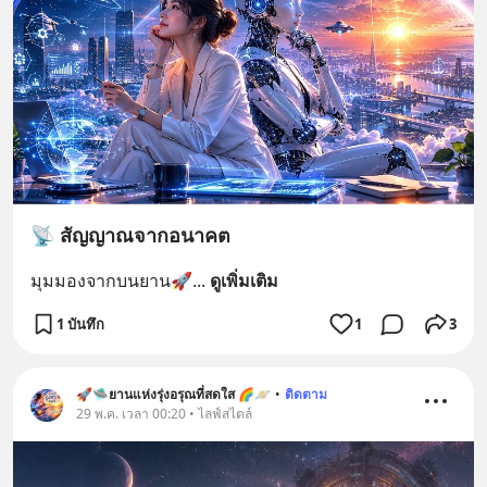
📡 สัญญาณจากอนาคต
มุมมองจากบนยาน🚀
... 
ดูเพิ่มเติม
1 บันทึก
1
3
🚀🛸ยานแห่งรุ่งอรุณที่สดใส 🌈🪐
•
ติดตาม
29 พ.ค. เวลา 00:20 • ไลฟ์สไตล์