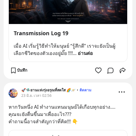
Transmission Log 19
เมื่อ AI เริ่มรู้วิธีทำให้มนุษย์ “รู้สึกดี” เราจะยังเป็นผู้
เลือกชีวิตของตัวเองอยู่มั๊ย !!!!
... 
อ่านต่อ
บันทึก
🚀🛸ยานแห่งรุ่งอรุณที่สดใส 🌈🪐
•
ติดตาม
23 มิ.ย. เวลา 02:56
หากวันหนึ่ง AI ทำงานแทนมนุษย์ได้เกือบทุกอย่าง….
คุณจะยังตื่นขึ้นมาเพื่ออะไร???
คำถามนี้อาจสำคัญกว่าที่คิด!!! 👇