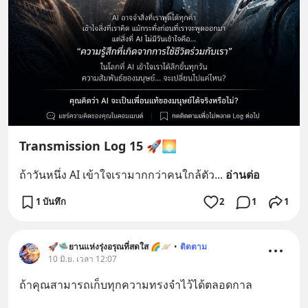
Transmission Log 15 🚀🌅
ถ้าวันหนึ่ง AI เข้าใจเรามากกว่าคนใกล้ตัว
... 
อ่านต่อ
1 บันทึก
2
1
1
🚀🛸ยานแห่งรุ่งอรุณที่สดใส 🌈🪐
•
ติดตาม
10 มิ.ย. เวลา 12:07
ถ้าคุณสามารถเก็บทุกความทรงจำไว้ได้ตลอดกาล