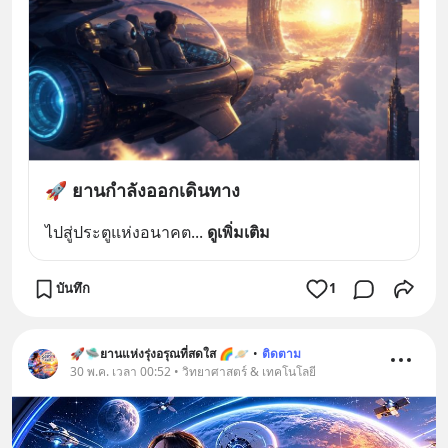
🚀 ยานกำลังออกเดินทาง
ไปสู่ประตูแห่งอนาคต
... 
ดูเพิ่มเติม
บันทึก
1
🚀🛸ยานแห่งรุ่งอรุณที่สดใส 🌈🪐
•
ติดตาม
30 พ.ค. เวลา 00:52 • วิทยาศาสตร์ & เทคโนโลยี