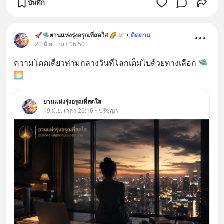
บันทึก
🚀🛸ยานแห่งรุ่งอรุณที่สดใส 🌈🪐
•
ติดตาม
20 มิ.ย. เวลา 16:50
ความโดดเดี่ยวท่ามกลางวันที่โลกเต็มไปด้วยทางเลือก 🛸
🌅
ยานแห่งรุ่งอรุณที่สดใส
19 มิ.ย. เวลา 20:16 • ปรัชญา