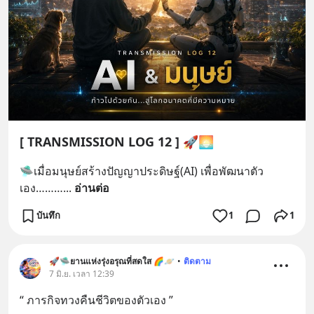
[ TRANSMISSION LOG 12 ] 🚀🌅
🛸เมื่อมนุษย์สร้างปัญญาประดิษฐ์(AI) เพื่อพัฒนาตัว
เอง………
... 
อ่านต่อ
บันทึก
1
1
🚀🛸ยานแห่งรุ่งอรุณที่สดใส 🌈🪐
•
ติดตาม
7 มิ.ย. เวลา 12:39
“ ภารกิจทวงคืนชีวิตของตัวเอง ”