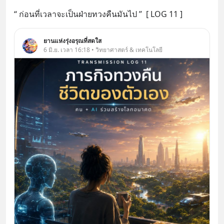
“ ก่อนที่เวลาจะเป็นฝ่ายทวงคืนมันไป ”  [ LOG 11 ]
ยานแห่งรุ่งอรุณที่สดใส
6 มิ.ย. เวลา 16:18 • วิทยาศาสตร์ & เทคโนโลยี