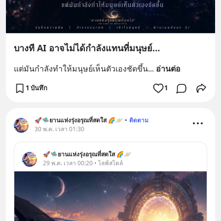
บางที AI อาจไม่ได้กำลังแทนที่มนุษย์…
แต่มันกำลังทำให้มนุษย์เห็นตัวเองชัดขึ้น
... 
อ่านต่อ
1 บันทึก
1
🚀🛸ยานแห่งรุ่งอรุณที่สดใส 🌈🪐
•
ติดตาม
30 พ.ค. เวลา 01:30
🚀🛸ยานแห่งรุ่งอรุณที่สดใส 🌈🪐
29 พ.ค. เวลา 00:20 • ไลฟ์สไตล์