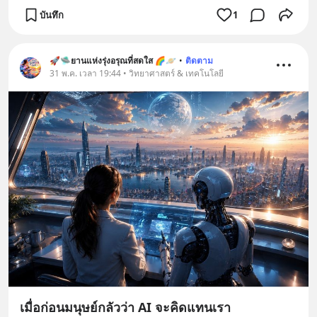
บันทึก
1
🚀🛸ยานแห่งรุ่งอรุณที่สดใส 🌈🪐
•
ติดตาม
31 พ.ค. เวลา 19:44 • วิทยาศาสตร์ & เทคโนโลยี
เมื่อก่อนมนุษย์กลัวว่า AI จะคิดแทนเรา