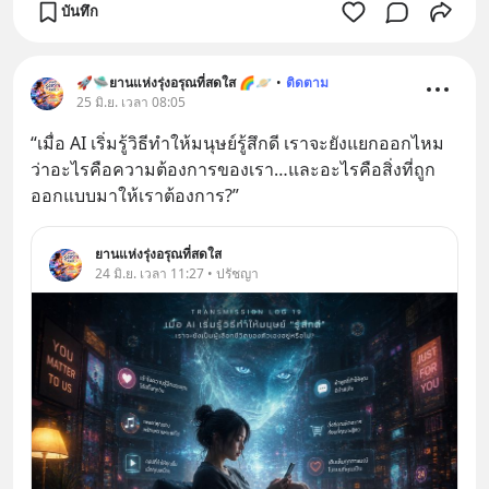
บันทึก
🚀🛸ยานแห่งรุ่งอรุณที่สดใส 🌈🪐
•
ติดตาม
25 มิ.ย. เวลา 08:05
“เมื่อ AI เริ่มรู้วิธีทำให้มนุษย์รู้สึกดี เราจะยังแยกออกไหม
ว่าอะไรคือความต้องการของเรา…และอะไรคือสิ่งที่ถูก
ออกแบบมาให้เราต้องการ?”
ยานแห่งรุ่งอรุณที่สดใส
24 มิ.ย. เวลา 11:27 • ปรัชญา