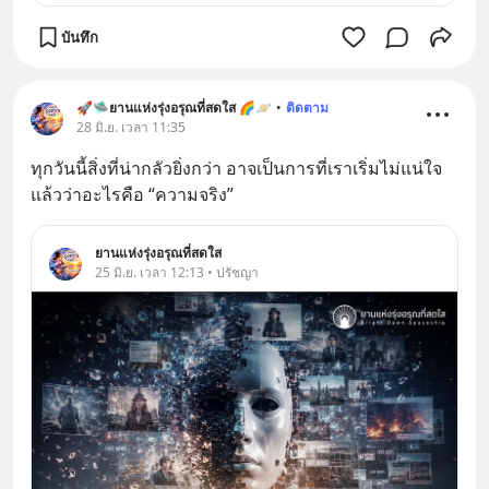
บันทึก
🚀🛸ยานแห่งรุ่งอรุณที่สดใส 🌈🪐
•
ติดตาม
28 มิ.ย. เวลา 11:35
ทุกวันนี้สิ่งที่น่ากลัวยิ่งกว่า อาจเป็นการที่เราเริ่มไม่แน่ใจ
แล้วว่าอะไรคือ “ความจริง”
ยานแห่งรุ่งอรุณที่สดใส
25 มิ.ย. เวลา 12:13 • ปรัชญา