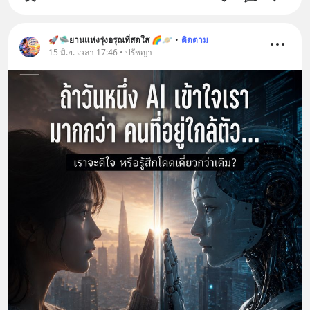
🚀🛸ยานแห่งรุ่งอรุณที่สดใส 🌈🪐
•
ติดตาม
15 มิ.ย. เวลา 17:46 • ปรัชญา