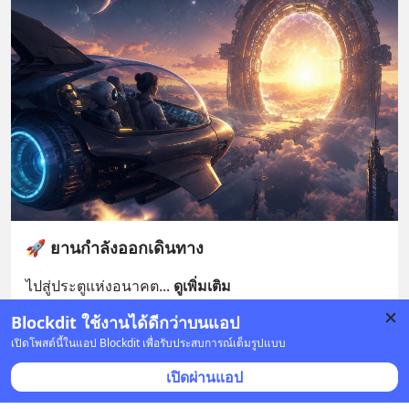
🚀 ยานกำลังออกเดินทาง
ไปสู่ประตูแห่งอนาคต
... 
ดูเพิ่มเติม
Blockdit ใช้งานได้ดีกว่าบนแอป
1 บันทึก
1
2
เปิดโพสต์นี้ในแอป Blockdit เพื่อรับประสบการณ์เต็มรูปแบบ
เปิดผ่านแอป
🚀🛸ยานแห่งรุ่งอรุณที่สดใส 🌈🪐
•
ติดตาม
27 พ.ค. เวลา 22:34 • ไลฟ์สไตล์