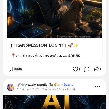
[ TRANSMISSION LOG 11 ] 🚀✨
📍ภารกิจทวงคืนชีวิตของตัวเอง
... 
อ่านต่อ
บันทึก
1
1
🚀🛸ยานแห่งรุ่งอรุณที่สดใส 🌈🪐
•
ติดตาม
5 มิ.ย. เวลา 23:24 • วิทยาศาสตร์ & เทคโนโลยี