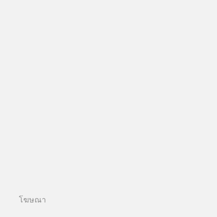
โฆษณา