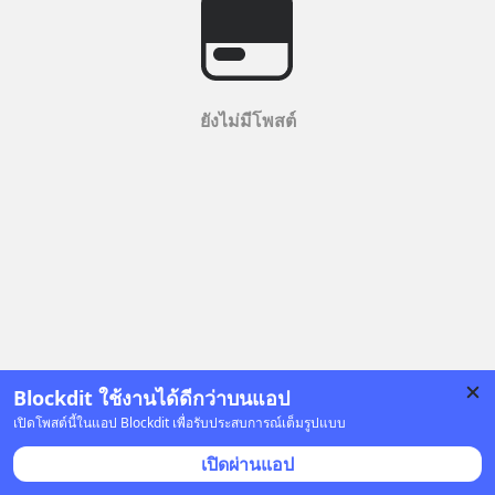
ยังไม่มีโพสต์
Blockdit ใช้งานได้ดีกว่าบนแอป
เปิดโพสต์นี้ในแอป Blockdit เพื่อรับประสบการณ์เต็มรูปแบบ
เปิดผ่านแอป