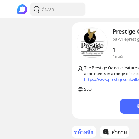
Prestige 
oakvillepresti
1
โพสต์
The Prestige Oakville features 
https://www.prestigesoakville
หน้าหลัก
คำถาม