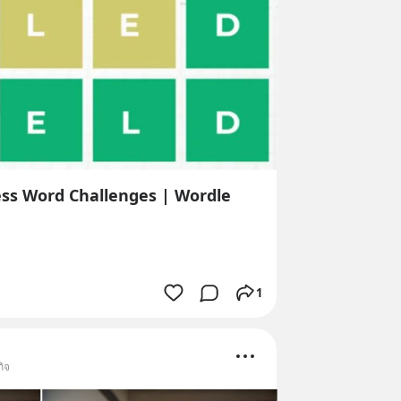
less Word Challenges | Wordle
1
กิจ