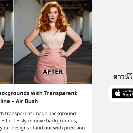
ดาวน์
ackgrounds with Transparent
ine – Air Bush
ith transparent image background 
. Effortlessly remove backgrounds, 
your designs stand out with precision 