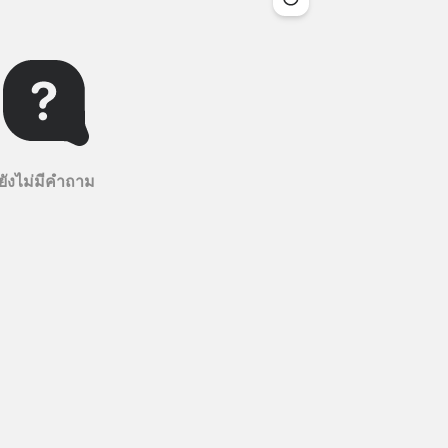
ยังไม่มีคำถาม