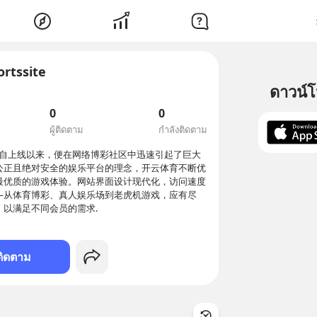
rtssite
ดาวน์
0
0
ผู้ติดตาม
กำลังติดตาม
RTS）自上线以来，便在网络博彩社区中迅速引起了巨大
公正且绝对安全的娱乐平台的理念，开云体育不断优
最优质的游戏体验。网站界面设计现代化，访问速度
—从体育博彩、真人娱乐场到老虎机游戏，应有尽
ติดตาม