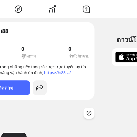
i88
ดาวน์
0
0
ผู้ติดตาม
กำลังติดตาม
rong những nền tảng cá cược trực tuyến uy tín 
 năng vận hành ổn định, 
https://hi88.la/
ติดตาม