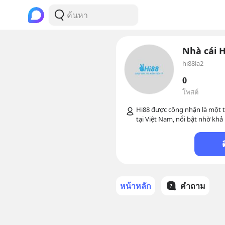
Nhà cái H
hi88la2
0
โพสต์
Hi88 được công nhận là một t
tại Việt Nam, nổi bật nhờ khả
หน้าหลัก
คำถาม