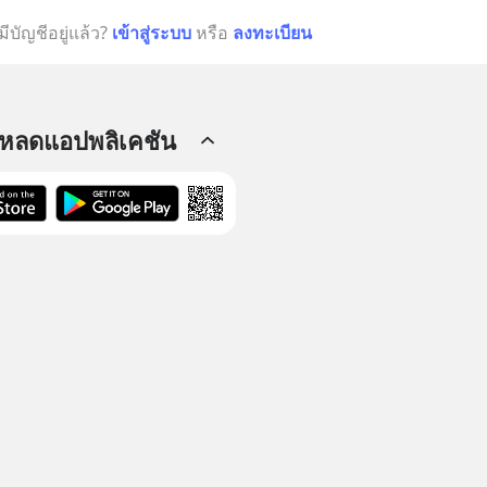
มีบัญชีอยู่แล้ว?
เข้าสู่ระบบ
หรือ
ลงทะเบียน
โหลดแอปพลิเคชัน