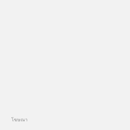
โฆษณา