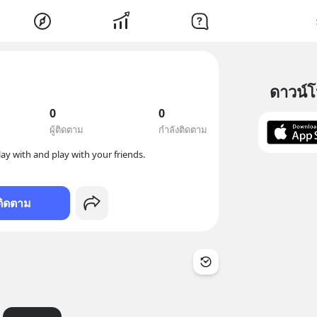
ดาวน์
0
0
ผู้ติดตาม
กำลังติดตาม
ติดตาม