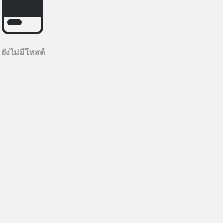
ยังไม่มีโพสต์