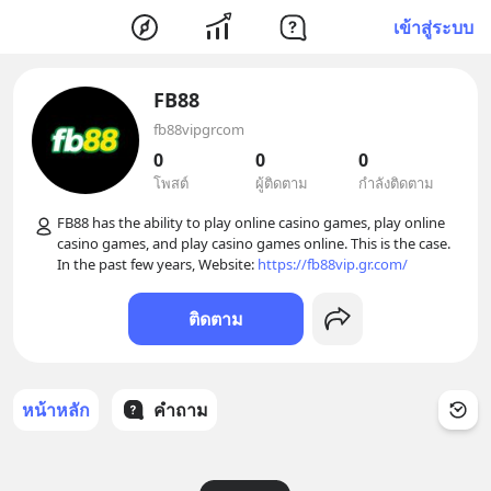
เข้าสู่ระบบ
FB88
fb88vipgrcom
0
0
0
โพสต์
ผู้ติดตาม
กำลังติดตาม
FB88 has the ability to play online casino games, play online 
casino games, and play casino games online. This is the case. 
In the past few years, Website: 
https://fb88vip.gr.com/
ติดตาม
หน้าหลัก
คำถาม