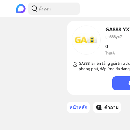
GA888 YX
ga888yx7
0
โพสต์
GA888 là nền tảng giải trí trực 
phong phú, đáp ứng đa dạng nh
หน้าหลัก
คำถาม