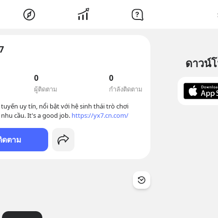
7
ดาวน์
0
0
ผู้ติดตาม
กำลังติดตาม
tuyến uy tín, nổi bật với hệ sinh thái trò chơi 
u cầu. It's a good job. 
https://yx7.cn.com/
ติดตาม