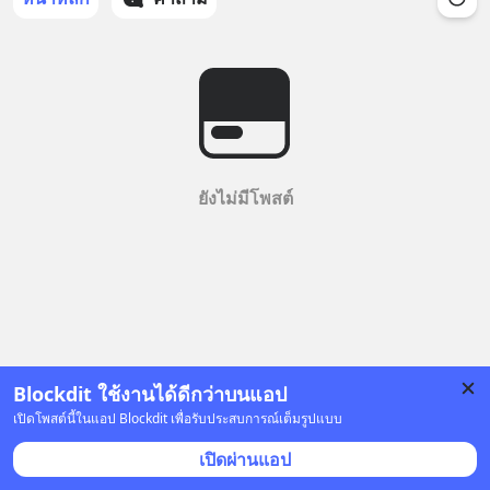
ยังไม่มีโพสต์
Blockdit ใช้งานได้ดีกว่าบนแอป
เปิดโพสต์นี้ในแอป Blockdit เพื่อรับประสบการณ์เต็มรูปแบบ
เปิดผ่านแอป