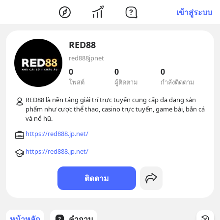
เข้าสู่ระบบ
RED88
red888jpnet
0
0
0
โพสต์
ผู้ติดตาม
กำลังติดตาม
RED88 là nền tảng giải trí trực tuyến cung cấp đa dạng sản 
phẩm như cược thể thao, casino trực tuyến, game bài, bắn cá 
https://red888.jp.net/
https://red888.jp.net/
ติดตาม
หน้าหลัก
คำถาม