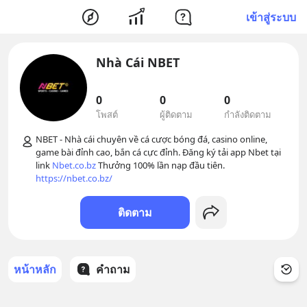
เข้าสู่ระบบ
Nhà Cái NBET
0
0
0
โพสต์
ผู้ติดตาม
กำลังติดตาม
NBET - Nhà cái chuyên về cá cược bóng đá, casino online, 
game bài đỉnh cao, bắn cá cực đỉnh. Đăng ký tải app Nbet tại 
link 
Nbet.co.bz
 Thưởng 100% lần nạp đầu tiên. 
https://nbet.co.bz/
ติดตาม
หน้าหลัก
คำถาม