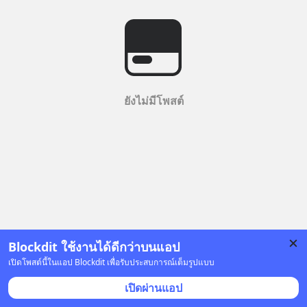
ยังไม่มีโพสต์
Blockdit ใช้งานได้ดีกว่าบนแอป
เปิดโพสต์นี้ในแอป Blockdit เพื่อรับประสบการณ์เต็มรูปแบบ
เปิดผ่านแอป