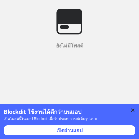
ยังไม่มีโพสต์
Blockdit ใช้งานได้ดีกว่าบนแอป
เปิดโพสต์นี้ในแอป Blockdit เพื่อรับประสบการณ์เต็มรูปแบบ
เปิดผ่านแอป