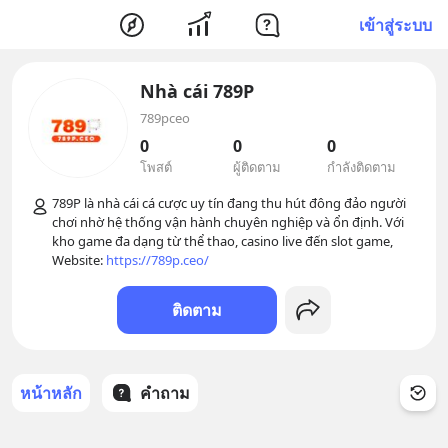
เข้าสู่ระบบ
Nhà cái 789P
789pceo
0
0
0
โพสต์
ผู้ติดตาม
กำลังติดตาม
789P là nhà cái cá cược uy tín đang thu hút đông đảo người 
chơi nhờ hệ thống vận hành chuyên nghiệp và ổn định. Với 
kho game đa dạng từ thể thao, casino live đến slot game,

Website: 
https://789p.ceo/
ติดตาม
หน้าหลัก
คำถาม