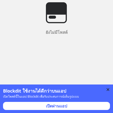
ยังไม่มีโพสต์
Blockdit ใช้งานได้ดีกว่าบนแอป
เปิดโพสต์นี้ในแอป Blockdit เพื่อรับประสบการณ์เต็มรูปแบบ
เปิดผ่านแอป