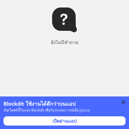
ยังไม่มีคำถาม
Blockdit ใช้งานได้ดีกว่าบนแอป
เปิดโพสต์นี้ในแอป Blockdit เพื่อรับประสบการณ์เต็มรูปแบบ
เปิดผ่านแอป