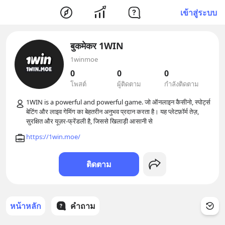
เข้าสู่ระบบ
बुकमेकर 1WIN
1winmoe
0
0
0
โพสต์
ผู้ติดตาม
กำลังติดตาม
1WIN is a powerful and powerful game. जो ऑनलाइन कैसीनो, स्पोर्ट्स 
बेटिंग और लाइव गेमिंग का बेहतरीन अनुभव प्रदान करता है। यह प्लेटफ़ॉर्म तेज़, 
https://1win.moe/
ติดตาม
หน้าหลัก
คำถาม