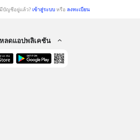
มีบัญชีอยู่แล้ว?
เข้าสู่ระบบ
หรือ
ลงทะเบียน
โหลดแอปพลิเคชัน