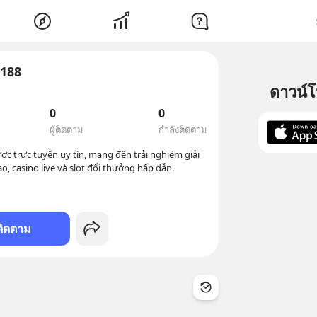
Z188
ดาวน์
0
0
ผู้ติดตาม
กำลังติดตาม
ợc trực tuyến uy tín, mang đến trải nghiệm giải 
ติดตาม