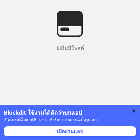
ยังไม่มีโพสต์
Blockdit ใช้งานได้ดีกว่าบนแอป
เปิดโพสต์นี้ในแอป Blockdit เพื่อรับประสบการณ์เต็มรูปแบบ
เปิดผ่านแอป