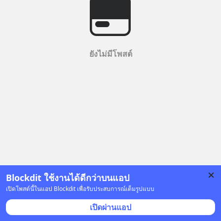
ยังไม่มีโพสต์
Blockdit ใช้งานได้ดีกว่าบนแอป
เปิดโพสต์นี้ในแอป Blockdit เพื่อรับประสบการณ์เต็มรูปแบบ
เปิดผ่านแอป