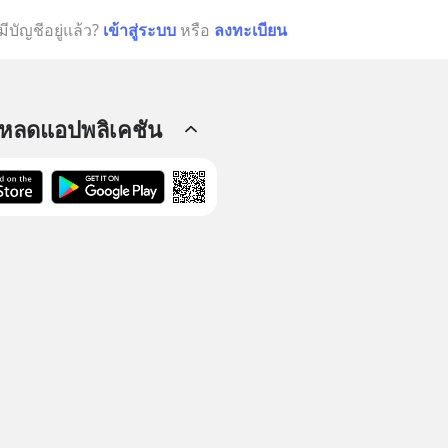
มีบัญชีอยู่แล้ว?
เข้าสู่ระบบ
หรือ
ลงทะเบียน
โหลดแอปพลิเคชัน