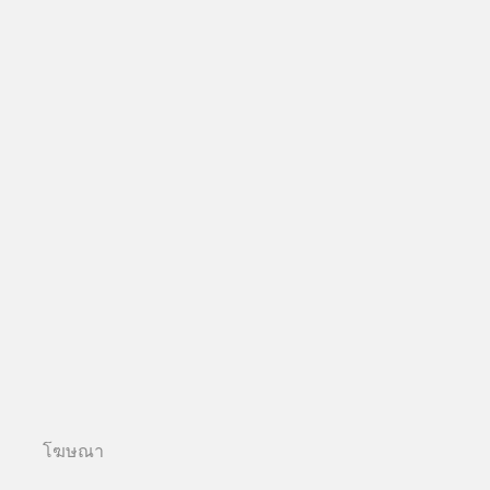
โฆษณา