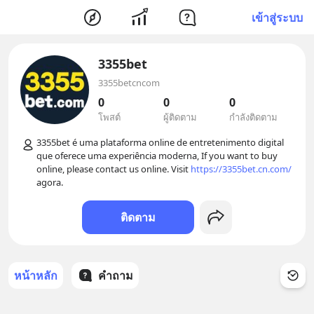
เข้าสู่ระบบ
3355bet
3355betcncom
0
0
0
โพสต์
ผู้ติดตาม
กำลังติดตาม
3355bet é uma plataforma online de entretenimento digital 
que oferece uma experiência moderna, If you want to buy 
online, please contact us online. Visit 
https://3355bet.cn.com/
ติดตาม
หน้าหลัก
คำถาม