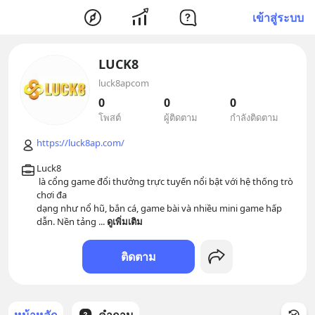
เข้าสู่ระบบ
LUCK8
luck8apcom
0
0
0
โพสต์
ผู้ติดตาม
กำลังติดตาม
https://luck8ap.com/
Luck8

 là cổng game đổi thưởng trực tuyến nổi bật với hệ thống trò 
chơi đa 

dạng như nổ hũ, bắn cá, game bài và nhiều mini game hấp 
dẫn. Nền tảng 
... 
ดูเพิ่มเติม
ติดตาม