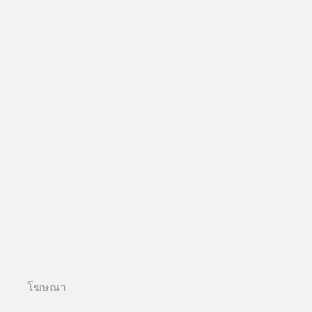
โฆษณา