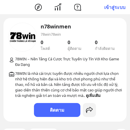
เข้าสู่ระบบ
n78winmen
78win78win
0
0
0
โพสต์
ผู้ติดตาม
กำลังติดตาม
78WIN – Nền Tảng Cá Cược Trực Tuyến Uy Tín Với Kho Game 
78WIN là nhà cái trực tuyến được nhiều người chơi lựa chọn 
nhờ hệ thống hiện đại và kho trò chơi phong phú như thể 
thao, nổ hũ và bắn cá. Nền tảng được tối ưu về tốc độ xử lý, 
giao diện thân thiện cùng cơ chế bảo mật cao giúp người chơi 
trải nghiệm giải trí an toàn và mượt mà.
. 
ดูเพิ่มเติม
ติดตาม