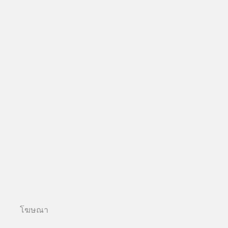
โฆษณา