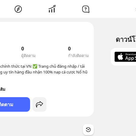
ดาวน์
0
0
ผู้ติดตาม
กำลังติดตาม
chính thức tại VN ✅ Trang chủ đăng nhập / tải 
g uy tín hàng đầu nhận 100% nạp cá cược Nổ hũ 
เติม
ติดตาม