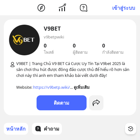
เข้าสู่ระบบ
V9BET
v9betpwiki
0
0
0
โพสต์
ผู้ติดตาม
กำลังติดตาม
V9BET | Trang Chủ V9 BET Cá Cược Uy Tín Tại V9bet 2025 là 
sân chơi thu hút được đông đảo cược thủ để hiểu rõ hơn sân 
chơi này thì anh em tham khảo bài viết dưới đây!

Website: 
https://v9betp.wiki/
... 
ดูเพิ่มเติม
ติดตาม
หน้าหลัก
คำถาม