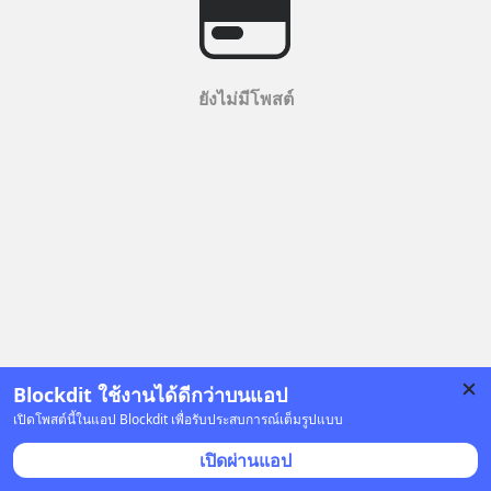
ยังไม่มีโพสต์
Blockdit ใช้งานได้ดีกว่าบนแอป
เปิดโพสต์นี้ในแอป Blockdit เพื่อรับประสบการณ์เต็มรูปแบบ
เปิดผ่านแอป