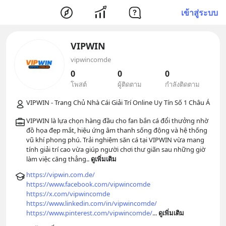
เข้าสู่ระบบ
VIPWIN
vipwincomde
0
0
0
โพสต์
ผู้ติดตาม
กำลังติดตาม
VIPWIN là lựa chọn hàng đầu cho fan bắn cá đổi thưởng nhờ 
đồ họa đẹp mắt, hiệu ứng âm thanh sống động và hệ thống 
vũ khí phong phú. Trải nghiệm săn cá tại VIPWIN vừa mang 
tính giải trí cao vừa giúp người chơi thư giãn sau những giờ 
làm việc căng thẳng.
. 
ดูเพิ่มเติม
https://vipwin.com.de/
https://www.facebook.com/vipwincomde
https://x.com/vipwincomde
https://www.linkedin.com/in/vipwincomde/
https://www.pinterest.com/vipwincomde/
... 
ดูเพิ่มเติม