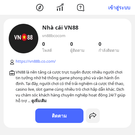
เข้าสู่ระบบ
Nhà cái VN88
vn88bcocom
0
0
0
โพสต์
ผู้ติดตาม
กำลังติดตาม
https://vn88b.co.com/
VN88 là nền tảng cá cược trực tuyến được nhiều người chơi 
tin tưởng nhờ hệ thống game phong phú và vận hành ổn 
định. Tại đây, người chơi có thể trải nghiệm cá cược thể thao, 
casino live, slot game cùng nhiều trò chơi hấp dẫn khác. Dịch 
vụ chăm sóc khách hàng chuyên nghiệp hoạt động 24/7 giúp 
hỗ trợ 
... 
ดูเพิ่มเติม
ติดตาม