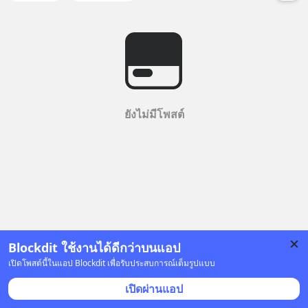
ยังไม่มีโพสต์
Blockdit ใช้งานได้ดีกว่าบนแอป
เปิดโพสต์นี้ในแอป Blockdit เพื่อรับประสบการณ์เต็มรูปแบบ
เปิดผ่านแอป