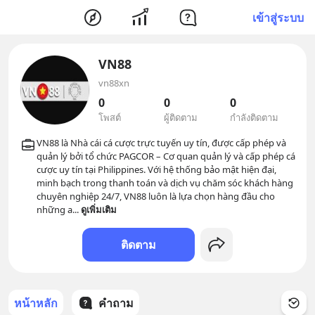
เข้าสู่ระบบ
VN88
vn88xn
0
0
0
โพสต์
ผู้ติดตาม
กำลังติดตาม
VN88 là Nhà cái cá cược trực tuyến uy tín, được cấp phép và 
quản lý bởi tổ chức PAGCOR – Cơ quan quản lý và cấp phép cá 
cược uy tín tại Philippines. Với hệ thống bảo mật hiện đại, 
minh bạch trong thanh toán và dịch vụ chăm sóc khách hàng 
chuyên nghiệp 24/7, VN88 luôn là lựa chọn hàng đầu cho 
những a
... 
ดูเพิ่มเติม
ติดตาม
หน้าหลัก
คำถาม